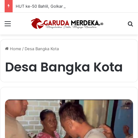
HUT ke-50 Bahlil, Golkar Basel Santuni Anak Yatim dan Fakir Miskin
Menu
Se
Home
/
Desa Bangka Kota
Desa Bangka Kota