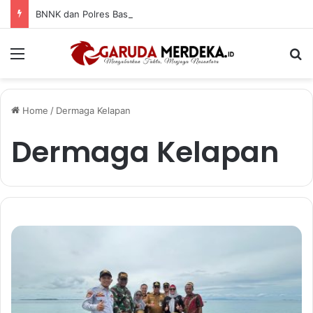
BNNK dan Polres Basel Bersinergi Selamatkan Korban Sabu, Jalani Rehabilitasi di RSJD
Menu
Se
Home
/
Dermaga Kelapan
Dermaga Kelapan