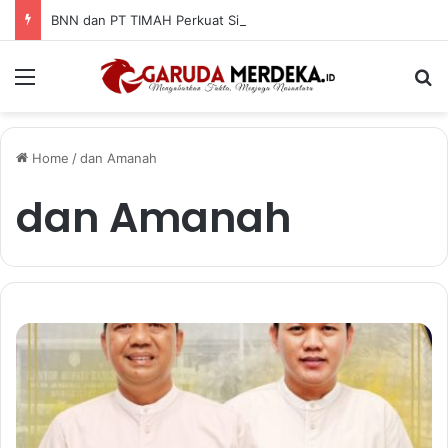
BNN dan PT TIMAH Perkuat Sinergi P4GN, Wujudkan Lingkungan Kerja Bersih Narkoba
Menu
Se
Home
/
dan Amanah
dan Amanah