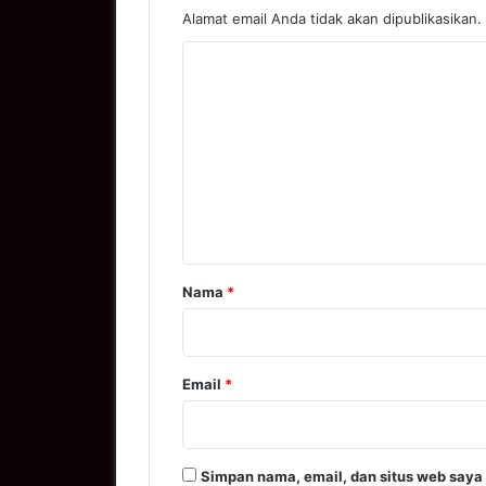
Alamat email Anda tidak akan dipublikasikan.
K
o
m
e
n
t
a
r
Nama
*
*
Email
*
Simpan nama, email, dan situs web saya