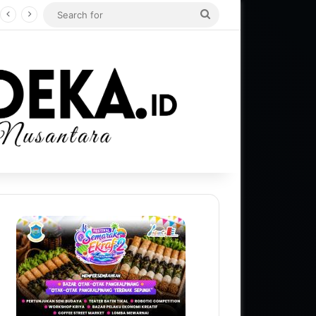
Search
for