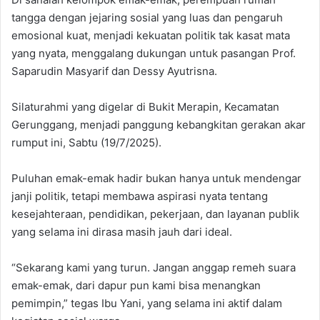
tangga dengan jejaring sosial yang luas dan pengaruh
emosional kuat, menjadi kekuatan politik tak kasat mata
yang nyata, menggalang dukungan untuk pasangan Prof.
Saparudin Masyarif dan Dessy Ayutrisna.
Silaturahmi yang digelar di Bukit Merapin, Kecamatan
Gerunggang, menjadi panggung kebangkitan gerakan akar
rumput ini, Sabtu (19/7/2025).
Puluhan emak-emak hadir bukan hanya untuk mendengar
janji politik, tetapi membawa aspirasi nyata tentang
kesejahteraan, pendidikan, pekerjaan, dan layanan publik
yang selama ini dirasa masih jauh dari ideal.
“Sekarang kami yang turun. Jangan anggap remeh suara
emak-emak, dari dapur pun kami bisa menangkan
pemimpin,” tegas Ibu Yani, yang selama ini aktif dalam