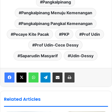
Pangkalpinang
Pangkalpinang Menuju Kemenangan
Pangkalpinang Pangkal Kemenangan
Pecaye Kite Pacak
PKP
Prof Udin
Prof Udin-Cece Dessy
Saparudin Masyarif
Udin-Dessy
WhatsApp
Telegram
Share via Email
Print
Related Articles