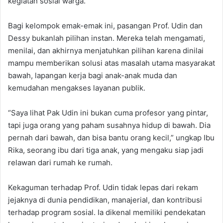
kegiatan sosial warga.
Bagi kelompok emak-emak ini, pasangan Prof. Udin dan
Dessy bukanlah pilihan instan. Mereka telah mengamati,
menilai, dan akhirnya menjatuhkan pilihan karena dinilai
mampu memberikan solusi atas masalah utama masyarakat
bawah, lapangan kerja bagi anak-anak muda dan
kemudahan mengakses layanan publik.
“Saya lihat Pak Udin ini bukan cuma profesor yang pintar,
tapi juga orang yang paham susahnya hidup di bawah. Dia
pernah dari bawah, dan bisa bantu orang kecil,” ungkap Ibu
Rika, seorang ibu dari tiga anak, yang mengaku siap jadi
relawan dari rumah ke rumah.
Kekaguman terhadap Prof. Udin tidak lepas dari rekam
jejaknya di dunia pendidikan, manajerial, dan kontribusi
terhadap program sosial. Ia dikenal memiliki pendekatan