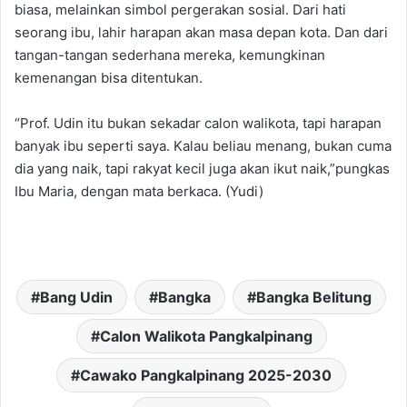
biasa, melainkan simbol pergerakan sosial. Dari hati
seorang ibu, lahir harapan akan masa depan kota. Dan dari
tangan-tangan sederhana mereka, kemungkinan
kemenangan bisa ditentukan.
“Prof. Udin itu bukan sekadar calon walikota, tapi harapan
banyak ibu seperti saya. Kalau beliau menang, bukan cuma
dia yang naik, tapi rakyat kecil juga akan ikut naik,”pungkas
Ibu Maria, dengan mata berkaca. (Yudi)
Bang Udin
Bangka
Bangka Belitung
Calon Walikota Pangkalpinang
Cawako Pangkalpinang 2025-2030