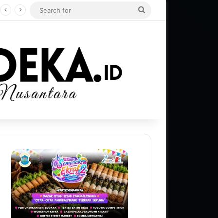
Search
for