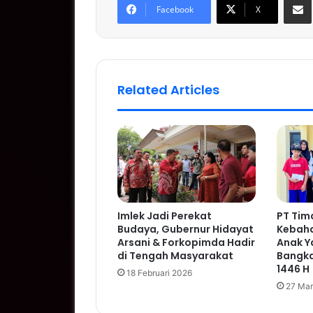
Facebook
X
Related Articles
Imlek Jadi Perekat
PT Tim
Budaya, Gubernur Hidayat
Kebaha
Arsani & Forkopimda Hadir
Anak Y
di Tengah Masyarakat
Bangka 
1446 H
18 Februari 2026
27 Mar