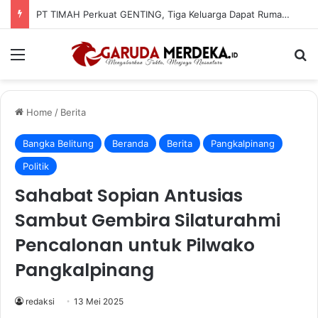
PT TIMAH Perkuat GENTING, Tiga Keluarga Dapat Rumah Layak Huni
Menu
Se
Home
/
Berita
Bangka Belitung
Beranda
Berita
Pangkalpinang
Politik
Sahabat Sopian Antusias
Sambut Gembira Silaturahmi
Pencalonan untuk Pilwako
Pangkalpinang
redaksi
13 Mei 2025