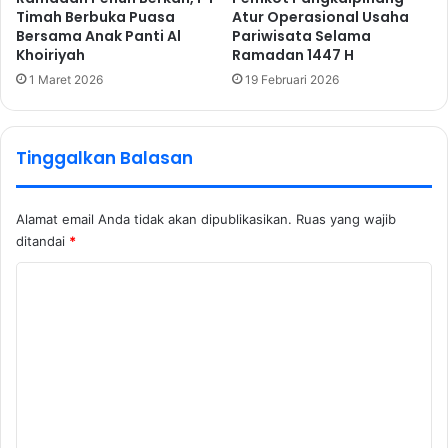
Timah Berbuka Puasa
Atur Operasional Usaha
Bersama Anak Panti Al
Pariwisata Selama
Khoiriyah
Ramadan 1447 H
1 Maret 2026
19 Februari 2026
Tinggalkan Balasan
Alamat email Anda tidak akan dipublikasikan.
Ruas yang wajib
ditandai
*
K
o
m
e
n
t