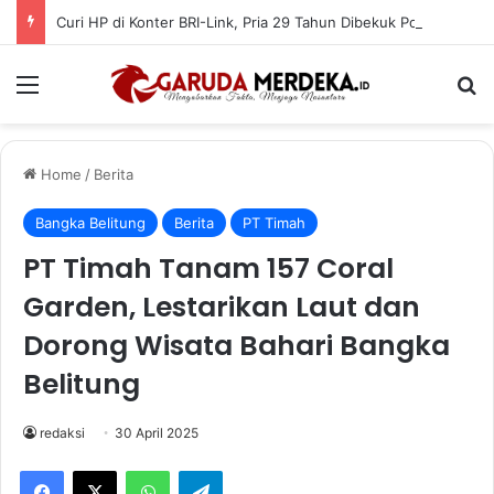
Curi HP di Konter BRI-Link, Pria 29 Tahun Dibekuk Polisi di Pangkalpinang
Menu
Se
Home
/
Berita
Bangka Belitung
Berita
PT Timah
PT Timah Tanam 157 Coral
Garden, Lestarikan Laut dan
Dorong Wisata Bahari Bangka
Belitung
redaksi
30 April 2025
Facebook
X
WhatsApp
Telegram