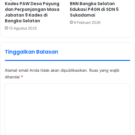
Kades PAW Desa Payung
BNN Bangka Selatan
dan Perpanjangan Masa
Edukasi P4GN di SDN 5
Jabatan 9 Kades di
Sukadamai
Bangka Selatan
9 Februari 2026
15 Agustus 2025
Tinggalkan Balasan
Alamat email Anda tidak akan dipublikasikan.
Ruas yang wajib
ditandai
*
K
o
m
e
n
t