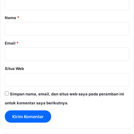
a
r
Nama
*
*
Email
*
Situs Web
Simpan nama, email, dan situs web saya pada peramban ini
untuk komentar saya berikutnya.