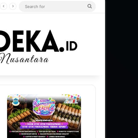
Search
for