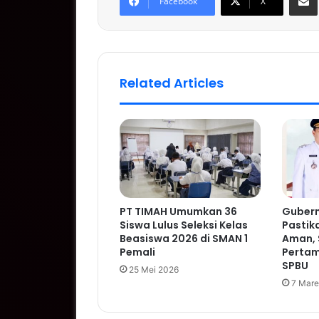
Facebook
X
Related Articles
PT TIMAH Umumkan 36
Gubern
Siswa Lulus Seleksi Kelas
Pastik
Beasiswa 2026 di SMAN 1
Aman, 
Pemali
Pertam
SPBU
25 Mei 2026
7 Mare