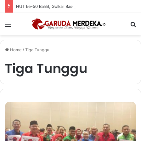
HUT ke-50 Bahlil, Golkar Basel Santuni Anak Yatim dan Fakir Miskin
Menu
Se
Home
/
Tiga Tunggu
Tiga Tunggu