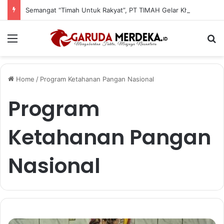
Semangat “Timah Untuk Rakyat”, PT TIMAH Gelar Khitanan, Donor Darah dan Cek Kesehatan Gratis di Jakarta
Menu
Se
Home
/
Program Ketahanan Pangan Nasional
Program
Ketahanan Pangan
Nasional