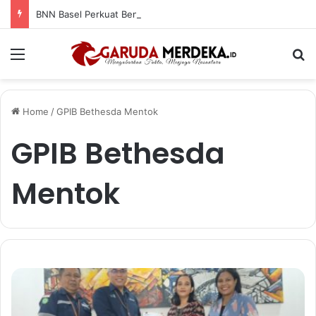
BNN Basel Perkuat Benteng Remaja Masjid, Hendra Amoer: Jadilah Agen Perubahan Lawan Narkoba
Menu
Se
Home
/
GPIB Bethesda Mentok
GPIB Bethesda
Mentok