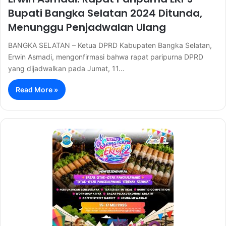
Bupati Bangka Selatan 2024 Ditunda,
Menunggu Penjadwalan Ulang
BANGKA SELATAN – Ketua DPRD Kabupaten Bangka Selatan,
Erwin Asmadi, mengonfirmasi bahwa rapat paripurna DPRD
yang dijadwalkan pada Jumat, 11…
Read More »