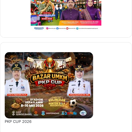
PKP CUP 2026