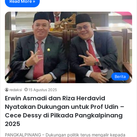
Read More »
Berita
redaksi
15 Agustus 2025
Erwin Asmadi dan Riza Herdavid
Nyatakan Dukungan untuk Prof Udin –
Cece Dessy di Pilkada Pangkalpinang
2025
PANGKALPINANG – Dukungan politik terus mengalir kepada