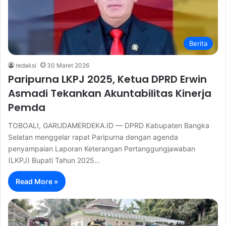
Berita
redaksi
30 Maret 2026
Paripurna LKPJ 2025, Ketua DPRD Erwin
Asmadi Tekankan Akuntabilitas Kinerja
Pemda
TOBOALI, GARUDAMERDEKA.ID — DPRD Kabupaten Bangka
Selatan menggelar rapat Paripurna dengan agenda
penyampaian Laporan Keterangan Pertanggungjawaban
(LKPJ) Bupati Tahun 2025…
Read More »