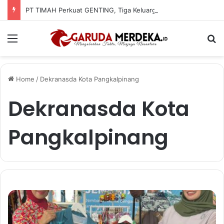
PT TIMAH Perkuat GENTING, Tiga Keluarga Dapat Rumah Layak Huni
Menu
Se
Home
/
Dekranasda Kota Pangkalpinang
Dekranasda Kota
Pangkalpinang