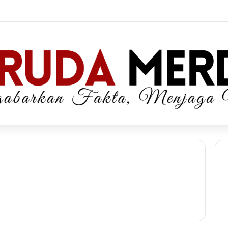
Semangat “Timah Untuk Rakyat”, PT TIMAH Gelar Khitanan, Donor Darah dan Cek Kesehatan Gratis di Jakarta