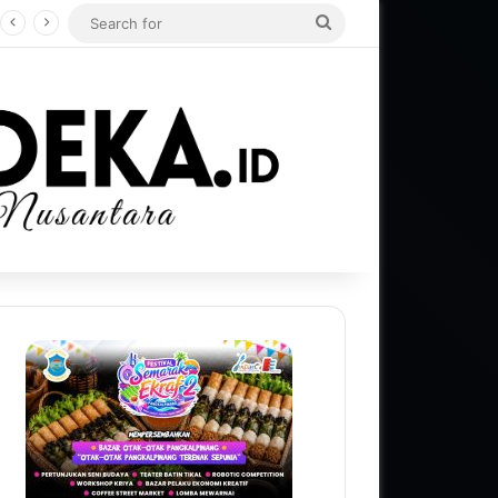
Search
for