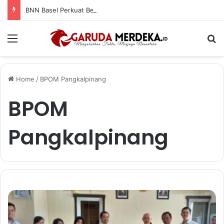
BNN Basel Perkuat Benteng Remaja Masjid, Hendra Amoer: Jadilah Agen Perubahan Lawan Narkoba
Menu
Se
Home
/
BPOM Pangkalpinang
BPOM
Pangkalpinang